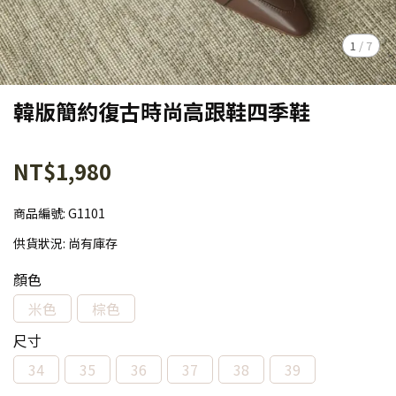
1
/
7
韓版簡約復古時尚高跟鞋四季鞋
NT$1,980
商品編號:
G1101
供貨狀況:
尚有庫存
顏色
米色
棕色
尺寸
34
35
36
37
38
39