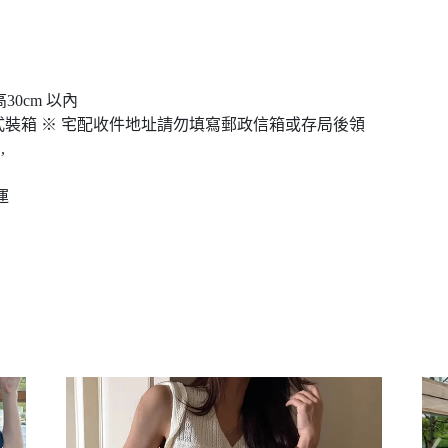
高30cm 以內
裝箱 ※ 宅配收件地址請勿填寫郵政信箱或存局後領
,
運