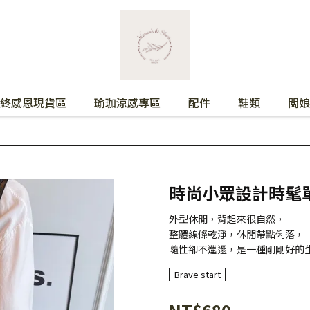
終感恩現貨區
瑜珈涼感專區
配件
鞋類
闆娘
時尚小眾設計時髦
外型休閒，背起來很自然，
整體線條乾淨，休閒帶點俐落，
隨性卻不邋遢，是一種剛剛好的
Brave start