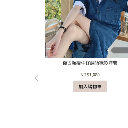
復古顯瘦牛仔翻領襯衫洋裝
NT$1,080
加入購物車
亞麻天絲襯衫洋