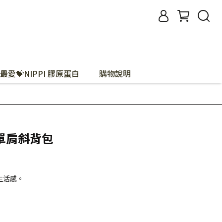
最愛💝NIPPI 膠原蛋白
購物說明
單肩斜背包
生活感。