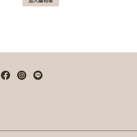
加入購物車
玫瑰碎花