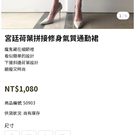
1
/
6
宮廷荷葉拼接修身氣質通勤裙
魔鬼藏在細節裡
看似簡單的設計
下擺斜邊荷葉設計
顯瘦又時尚
NT$1,080
商品編號:
S0903
供貨狀況:
尚有庫存
尺寸