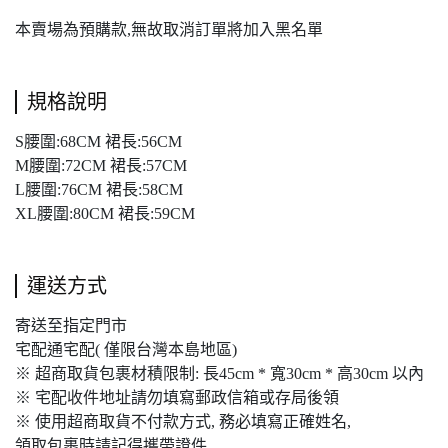
本賣場為預購款,無故取消訂單將加入黑名單
規格說明
S腰圍:68CM 裙長:56CM
M腰圍:72CM 裙長:57CM
L腰圍:76CM 裙長:58CM
XL腰圍:80CM 裙長:59CM
運送方式
寄送至指定門市
宅配通宅配( 僅限台灣本島地區)
※ 超商取貨包裹材積限制: 長45cm * 寬30cm * 高30cm 以內
※ 宅配收件地址請勿填寫郵政信箱或存局後領
※ 使用超商取貨不付款方式, 務必填寫正確姓名,
領取包裹時請記得攜帶證件