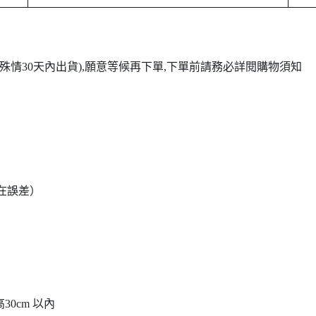
(特殊情30天內出貨),願意等候再下單,下單前請務必詳閱購物須知
量存在誤差）
高30cm 以內