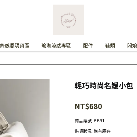
終感恩現貨區
瑜珈涼感專區
配件
鞋類
闆娘
輕巧時尚名媛小包
NT$680
商品編號:
BB91
供貨狀況:
尚有庫存