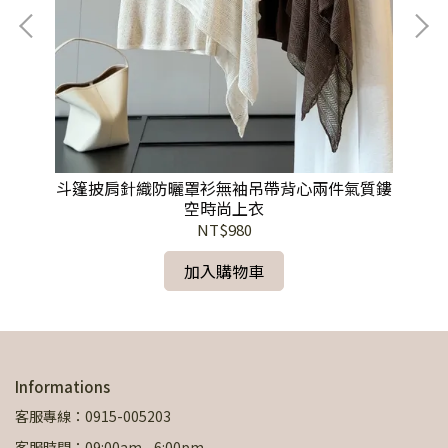
斗篷披肩針織防曬罩衫無袖吊帶背心兩件氣質鏤
法
空時尚上衣
NT$980
加入購物車
Informations
客服專線：0915-005203
客服時間：09:00am - 6:00pm