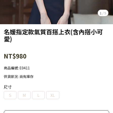
1
/
5
名媛指定款氣質百搭上衣(含內搭小可
愛)
NT$980
商品編號:
E0411
供貨狀況:
尚有庫存
尺寸
S
M
L
XL