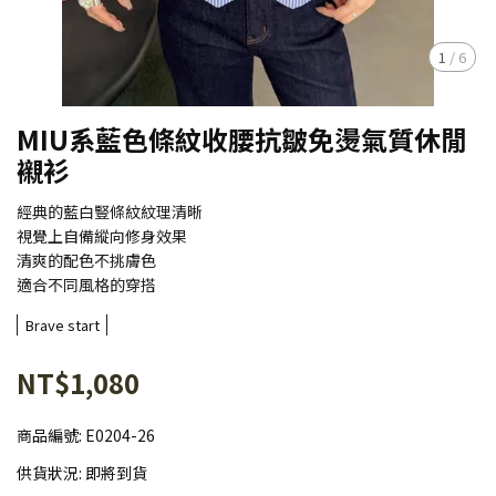
1
/
6
MIU系藍色條紋收腰抗皺免燙氣質休閒
襯衫
經典的藍白豎條紋紋理清晰
視覺上自備縱向修身效果
清爽的配色不挑膚色
適合不同風格的穿搭
Brave start
NT$1,080
商品編號:
E0204-26
供貨狀況:
即將到貨