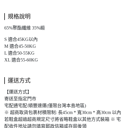
規格說明
65%聚酯纖維 35%緞
S 適合45KG以內
M 適合45-50KG
L 適合50-55KG
XL 適合55-60KG
運送方式
【運送方式】
寄送至指定門市
宅配通宅配/順豐速運(僅限台灣本島地區)
※ 超商取貨包裹材積限制: 長45cm * 寬30cm * 高30cm 以內
若鞋盒超過超商規定尺寸將省略鞋盒以其他方式裝箱 ※ 宅
配收件地址請勿填寫郵政信箱或存局後領