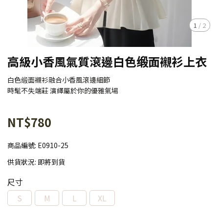
1
/
2
高級小香風氣質滾邊白色缎面襯衫上衣
白色缎面襯衫融合小香風滾邊細節
時髦不失端莊 演繹屬於你的優雅氣場
NT$780
商品編號:
E0910-25
供貨狀況:
即將到貨
尺寸
S
M
L
XL