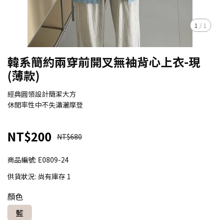
1
/
1
韓系簡約兩穿前開叉無袖背心上衣-現
(薄款)
經典圓領設計簡潔大方
休閒率性中不失瀟灑摩登
NT$200
NT$680
商品編號:
E0809-24
供貨狀況:
尚有庫存 1
顏色
藍