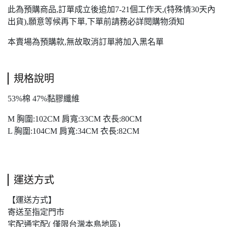
此為預購商品,訂單成立後追加7-21個工作天,(特殊情30天內
出貨),願意等候再下單,下單前請務必詳閱購物須知
本賣場為預購款,無故取消訂單將加入黑名單
規格說明
53%棉 47%黏膠纖維
M 胸圍:102CM 肩寬:33CM 衣長:80CM
L 胸圍:104CM 肩寬:34CM 衣長:82CM
運送方式
【運送方式】
寄送至指定門市
宅配通宅配( 僅限台灣本島地區)