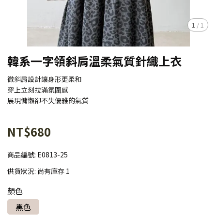
1
/
1
韓系一字領斜肩溫柔氣質針織上衣
微斜肩設計讓身形更柔和
穿上立刻拉滿氛圍感
展現慵懶卻不失優雅的氣質
NT$680
商品編號:
E0813-25
供貨狀況:
尚有庫存 1
顏色
黑色