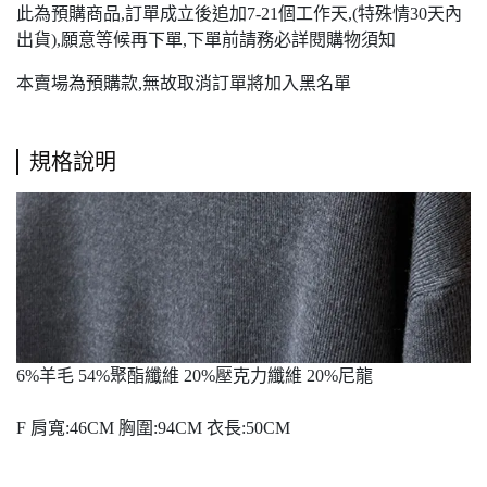
此為預購商品,訂單成立後追加7-21個工作天,(特殊情30天內
出貨),願意等候再下單,下單前請務必詳閱購物須知
本賣場為預購款,無故取消訂單將加入黑名單
規格說明
6%羊毛 54%聚酯纖維 20%壓克力纖維 20%尼龍
F 肩寬:46CM 胸圍:94CM 衣長:50CM