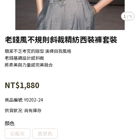
1
/
9
老錢風不規則斜裁精紡西裝褲套裝
簡潔不乏考究的版型 演繹自我風格
老錢基調設計感斜裁
將柔美與力量感完美融合
NT$1,880
商品編號:
Y0202-24
供貨狀況:
尚有庫存
顏色
石板灰
香草色