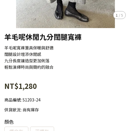
1
/
5
羊毛呢休閒九分闊腿寬褲
羊毛呢寬褲兼具保暖與舒適
闊腿設計增添休閒感
九分長度讓造型更加俐落
輕鬆演繹時尚與簡約的融合
NT$1,280
商品編號:
S1203-24
供貨狀況:
尚有庫存
顏色