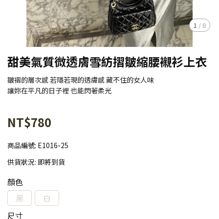
1
/
8
甜美氣質微透膚雪紡摺皺縮腰襯衫上衣
皺褶的層次感 若隱若現的透膚感 藏不住的女人味
讓妳在平凡的日子裡 也能閃著柔光
NT$780
商品編號:
E1016-25
供貨狀況:
即將到貨
顏色
黑
白
尺寸