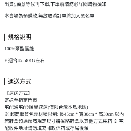
出貨),願意等候再下單,下單前請務必詳閱購物須知
本賣場為預購款,無故取消訂單將加入黑名單
規格說明
100%聚酯纖維
F 適合45-58KG左右
運送方式
【運送方式】
寄送至指定門市
宅配通宅配/順豐速運(僅限台灣本島地區)
※ 超商取貨包裹材積限制: 長45cm * 寬30cm * 高30cm 以內
若鞋盒超過超商規定尺寸將省略鞋盒以其他方式裝箱 ※ 宅
配收件地址請勿填寫郵政信箱或存局後領