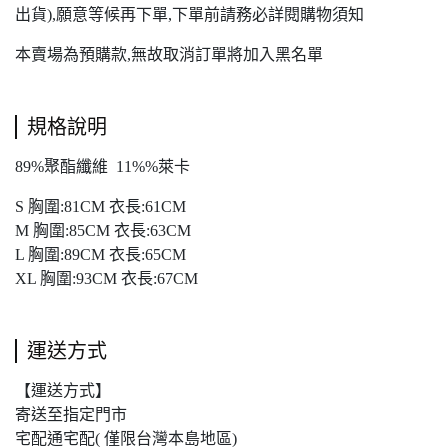
出貨),願意等候再下單,下單前請務必詳閱購物須知
本賣場為預購款,無故取消訂單將加入黑名單
規格說明
89%聚酯纖維 11%%萊卡
S 胸圍:81CM 衣長:61CM
M 胸圍:85CM 衣長:63CM
L 胸圍:89CM 衣長:65CM
XL 胸圍:93CM 衣長:67CM
運送方式
【運送方式】
寄送至指定門市
宅配通宅配( 僅限台灣本島地區)