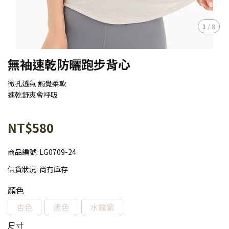
1
/
8
無袖速乾防曬跑步背心
微孔透氣 觸覺柔軟
速乾舒爽會呼吸
NT$580
商品編號:
LG0709-24
供貨狀況:
尚有庫存
顏色
杏色
黑色
水霧紫
尺寸