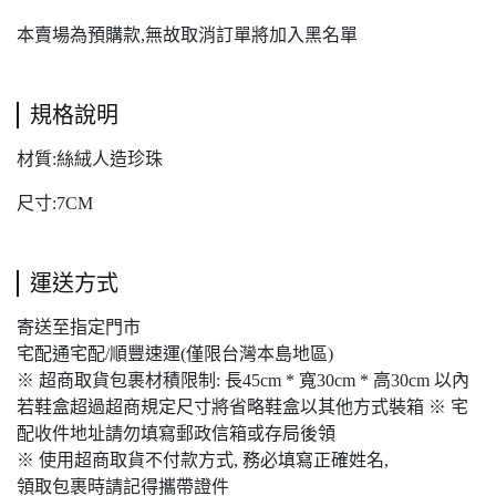
本賣場為預購款,無故取消訂單將加入黑名單
規格說明
材質:絲絨人造珍珠
尺寸:7CM
運送方式
寄送至指定門市
宅配通宅配/順豐速運(僅限台灣本島地區)
※ 超商取貨包裹材積限制: 長45cm * 寬30cm * 高30cm 以內
若鞋盒超過超商規定尺寸將省略鞋盒以其他方式裝箱 ※ 宅
配收件地址請勿填寫郵政信箱或存局後領
※ 使用超商取貨不付款方式, 務必填寫正確姓名,
領取包裹時請記得攜帶證件