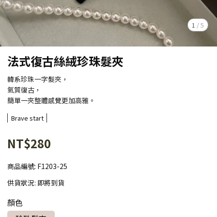
1
/
5
法式復古絲絨珍珠髮夾
韓系珍珠一字髮夾，
氣質復古，
簡單一夾整體感覺更加高雅。
Brave start
NT$280
商品編號:
F1203-25
供貨狀況:
即將到貨
顏色