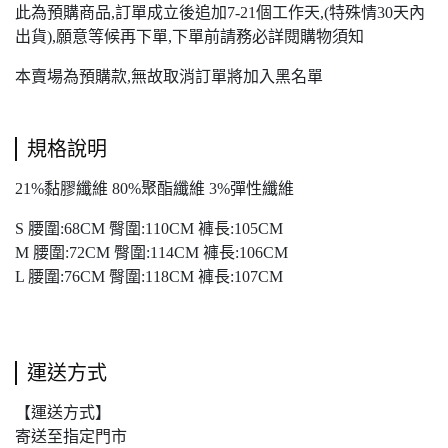
此為預購商品,訂單成立後追加7-21個工作天,(特殊情30天內
出貨),願意等候再下單,下單前請務必詳閱購物須知
本賣場為預購款,無故取消訂單將加入黑名單
規格說明
21%黏膠纖維 80%聚酯纖維 3%彈性纖維
S 腰圍:68CM 臀圍:110CM 褲長:105CM
M 腰圍:72CM 臀圍:114CM 褲長:106CM
L 腰圍:76CM 臀圍:118CM 褲長:107CM
運送方式
【運送方式】
寄送至指定門市