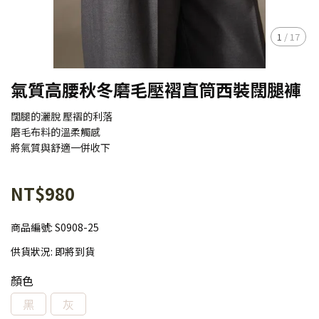
1
/
17
氣質高腰秋冬磨毛壓褶直筒西裝闊腿褲
闊腿的灑脫 壓褶的利落
磨毛布料的溫柔觸感
將氣質與舒適一併收下
NT$980
商品編號:
S0908-25
供貨狀況:
即將到貨
顏色
黑
灰