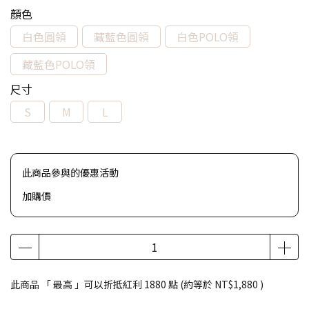
顏色
白色圓領
藏藍色圓領
白色POLO領
藏藍色POLO領
尺寸
S
M
L
此商品參與的優惠活動
加購價
此商品 「 最高 」可以折抵紅利
1880
點 (約等於
NT$1,880
)