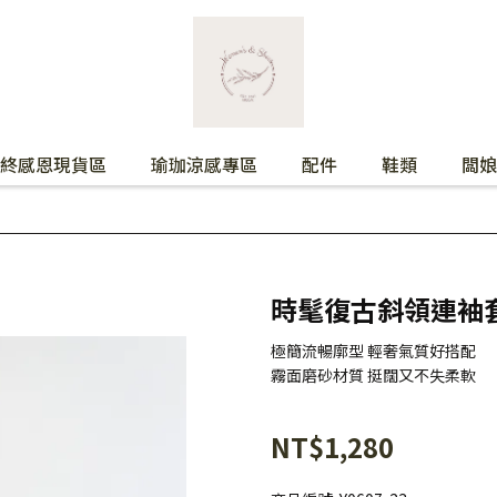
終感恩現貨區
瑜珈涼感專區
配件
鞋類
闆娘
時髦復古斜領連袖
極簡流暢廓型 輕奢氣質好搭配
霧面磨砂材質 挺闊又不失柔軟
NT$1,280