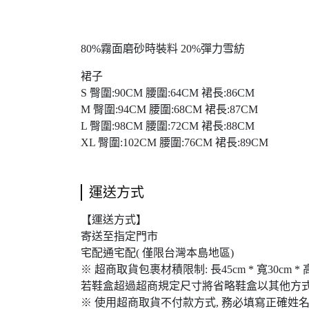
80%霧面磨砂時裝料 20%彈力雪紡
裙子
S 臀圍:90CM 腰圍:64CM 裙長:86CM
M 臀圍:94CM 腰圍:68CM 裙長:87CM
L 臀圍:98CM 腰圍:72CM 裙長:88CM
XL 臀圍:102CM 腰圍:76CM 裙長:89CM
運送方式
【運送方式】
寄送至指定門市
宅配通宅配( 僅限台灣本島地區)
※ 超商取貨包裹材積限制: 長45cm * 寬30cm * 
若鞋盒超過超商規定尺寸將省略鞋盒以其他方式
※ 使用超商取貨不付款方式, 務必填寫正確姓名