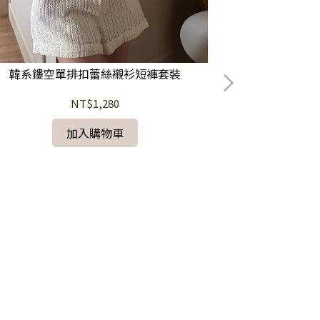
韓系鏤空單排扣蕾絲襯衫短褲套裝
NT$1,280
加入購物車
淺卡其背