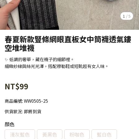
1
/
5
春夏新款豎條網眼直板女中筒襪透氣鏤
空堆堆襪
✨ 低調的奢華，藏在襪子的細節裡。
細緻紗線與絲光光澤，搭配穆勒鞋或短靴超有女人味。
NT$99
商品編號:
WW0505-25
供貨狀況:
即將到貨
顏色
淺灰藍色
黃黑色
粉咖色
藍白色