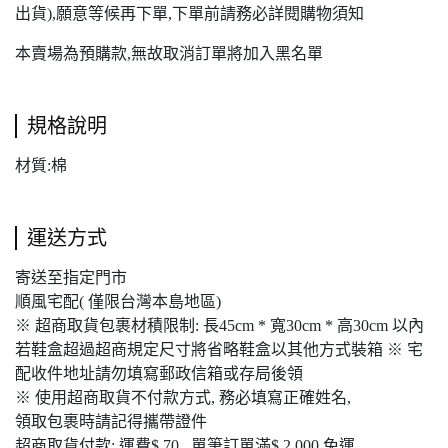
出貨),願意等候再下單,下單前請務必詳閱購物須知
本賣場為預購款,無故取消訂單將加入黑名單
規格說明
材質:棉
運送方式
寄送至指定門市
順風宅配( 僅限台灣本島地區)
※ 超商取貨包裹材積限制: 長45cm * 寬30cm * 高30cm 以內
若鞋盒超過超商規定尺寸將省略鞋盒以其他方式裝箱 ※ 宅
配收件地址請勿填寫郵政信箱或存局後領
※ 使用超商取貨不付款方式, 務必填寫正確姓名,
領取包裹時請記得攜帶證件
超商取貨付款: 運費$ 70 , 單筆訂單滿$ 2,000 免運