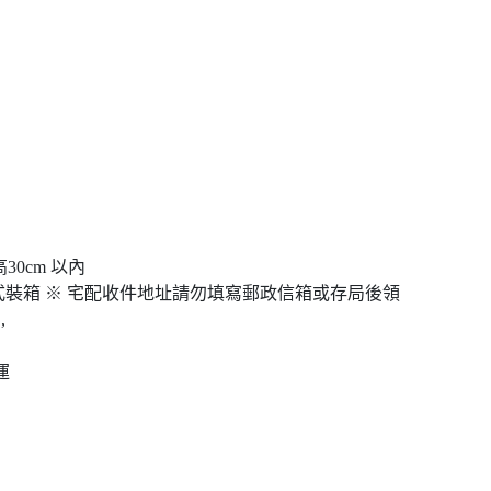
高30cm 以內
裝箱 ※ 宅配收件地址請勿填寫郵政信箱或存局後領
,
運