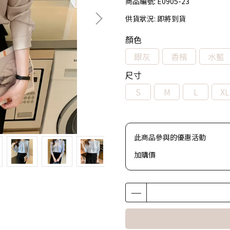
商品編號:
E0905-23
供貨狀況:
即將到貨
顏色
銀灰
香檳
水藍
尺寸
S
M
L
XL
此商品參與的優惠活動
加購價