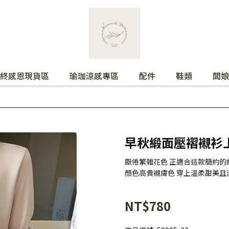
終感恩現貨區
瑜珈涼感專區
配件
鞋類
闆娘
早秋緞面壓褶襯衫
厭倦繁雜花色 正適合這款簡約的
顏色高貴襯膚色 穿上溫柔甜美且
NT$780