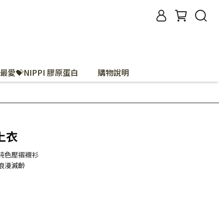
最愛💝NIPPI 膠原蛋白
購物說明
上衣
純色壓褶襯衫
浪漫減齡