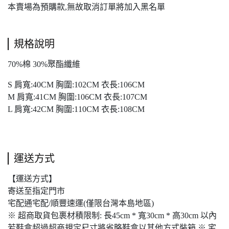
本賣場為預購款,無故取消訂單將加入黑名單
規格說明
70%棉 30%聚酯纖維
S 肩寬:40CM 胸圍:102CM 衣長:106CM
M 肩寬:41CM 胸圍:106CM 衣長:107CM
L 肩寬:42CM 胸圍:110CM 衣長:108CM
運送方式
【運送方式】
寄送至指定門市
宅配通宅配/順豐速運(僅限台灣本島地區)
※ 超商取貨包裹材積限制: 長45cm * 寬30cm * 高30cm 以內
若鞋盒超過超商規定尺寸將省略鞋盒以其他方式裝箱 ※ 宅