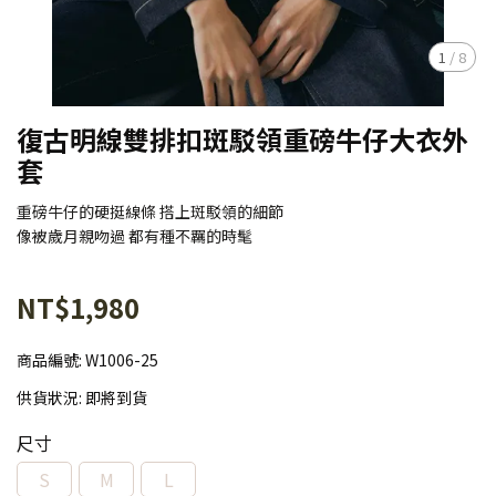
1
/
8
復古明線雙排扣斑駁領重磅牛仔大衣外
套
重磅牛仔的硬挺線條 搭上斑駁領的細節
像被歲月親吻過 都有種不羈的時髦
NT$1,980
商品編號:
W1006-25
供貨狀況:
即將到貨
尺寸
S
M
L