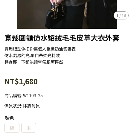
1
/
16
寬鬆圓領仿水貂絨毛毛皮草大衣外套
寬鬆版型像把你整個人抱進奶油雲團裡
仿水貂絨的光澤 自帶柔光特效
轉身那一下都能讓空氣跟著怦然
NT$1,680
商品編號:
W1103-25
供貨狀況:
即將到貨
顏色
棕
米