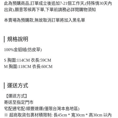
此為預購商品,訂單成立後追加7-21個工作天,(特殊情30天內
出貨),願意等候再下單,下單前請務必詳閱購物須知
本賣場為預購款,無故取消訂單將加入黑名單
規格說明
100%金貂絨(仿皮草)
S 胸圍:114CM 衣長:59CM
M 胸圍:118CM 衣長:60CM
運送方式
【運送方式】
寄送至指定門市
宅配通宅配/順豐速運(僅限台灣本島地區)
※ 超商取貨包裹材積限制: 長45cm * 寬30cm * 高30cm 以內