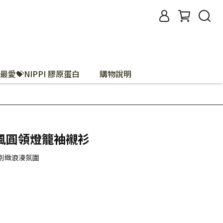
最愛💝NIPPI 膠原蛋白
購物說明
風圓領燈籠袖襯衫
別緻浪漫氛圍