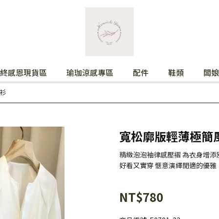
終感恩現貨區
瑜珈涼感專區
配件
鞋類
闆娘
衫
寬松廓版輕薄極簡
精緻泡泡袖律感壓褶 為衣身增添
好看又實穿 愜意演繹閒適的優雅
NT$780