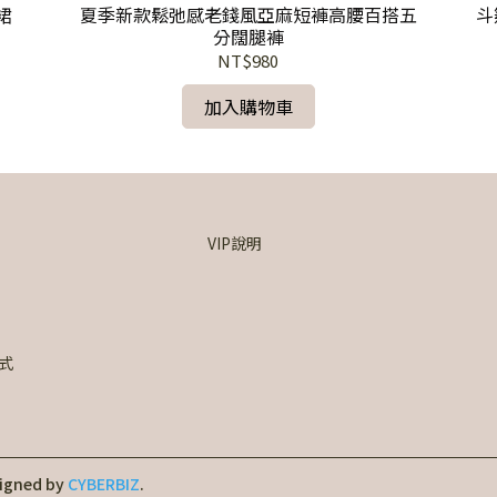
裙
夏季新款鬆弛感老錢風亞麻短褲高腰百搭五
斗
分闊腿褲
NT$980
加入購物車
VIP說明
式
igned by
CYBERBIZ
.