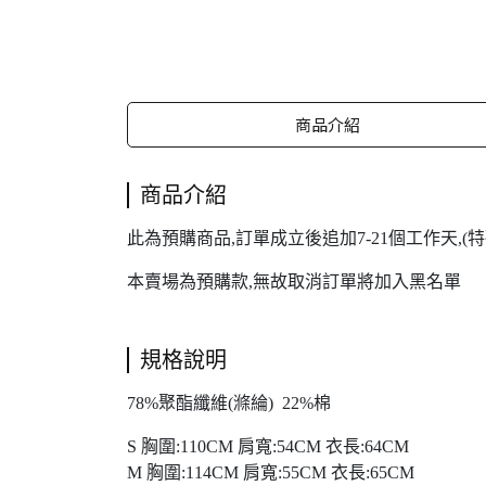
商品介紹
商品介紹
此為預購商品,訂單成立後追加7-21個工作天,
本賣場為預購款,無故取消訂單將加入黑名單
規格說明
78%聚酯纖維(滌綸) 22%棉
S 胸圍:110CM 肩寬:54CM 衣長:64CM
M 胸圍:114CM 肩寬:55CM 衣長:65CM