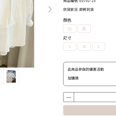
商品編號:
E0701-23
供貨狀況:
即將到貨
顏色
白
紫
尺寸
S
M
L
此商品參與的優惠活動
加購價