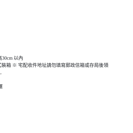
高30cm 以內
裝箱 ※ 宅配收件地址請勿填寫郵政信箱或存局後領
,
運