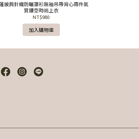
篷披肩針織防曬罩衫無袖吊帶背心兩件氣
韓系復古絲巾
質鏤空時尚上衣
NT$980
加入購物車