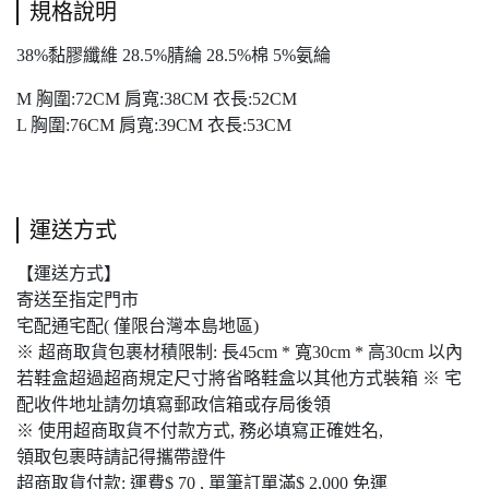
規格說明
38%黏膠纖維 28.5%腈綸 28.5%棉 5%氨綸
M 胸圍:72CM 肩寬:38CM 衣長:52CM
L 胸圍:76CM 肩寬:39CM 衣長:53CM
運送方式
【運送方式】
寄送至指定門市
宅配通宅配( 僅限台灣本島地區)
※ 超商取貨包裹材積限制: 長45cm * 寬30cm * 高30cm 以內
若鞋盒超過超商規定尺寸將省略鞋盒以其他方式裝箱 ※ 宅
配收件地址請勿填寫郵政信箱或存局後領
※ 使用超商取貨不付款方式, 務必填寫正確姓名,
領取包裹時請記得攜帶證件
超商取貨付款: 運費$ 70 , 單筆訂單滿$ 2,000 免運