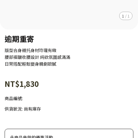
1
/
1
逾期重寄
版型合身襯托身材玲瓏有緻
腰部褶皺收腰設計 純欲氛圍感滿滿
日常搭配輕鬆變身韓劇歐膩
NT$1,830
商品編號:
供貨狀況:
尚有庫存
此商品參與的優惠活動