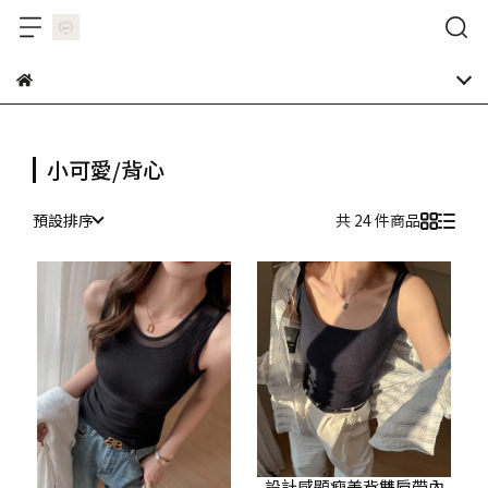
小可愛/背心
預設排序
共 24 件商品
設計感顯瘦美背雙肩帶內